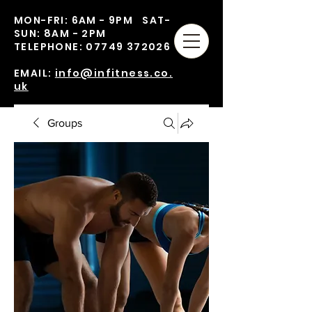
MON-FRI: 6AM - 9PM SAT-
SUN: 8AM - 2PM
TELEPHONE:
07749 372026
EMAIL:
info@infitness.co.
uk
Groups