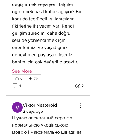
değiştirmek veya yeni bilgiler 
öğrenmek nasıl katkı sağlıyor? Bu 
konuda tecrübeli kullanıcıların 
fikirlerine ihtiyacım var. Kendi 
gelişim sürecimi daha doğru 
şekilde yönlendirmek için 
önerilerinizi ve yaşadığınız 
deneyimleri paylaşabilirseniz 
benim için çok değerli olacaktır.
See More
0
1
2
Viktor Nesteroid
2 days ago
Шукаю адекватний сервіс з 
нормальною українською 
мовою і максимально швидким 