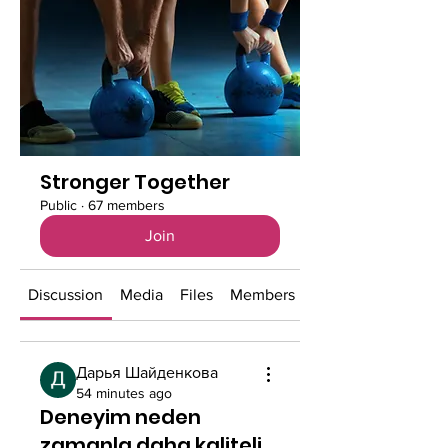
Stronger Together
Public
·
67 members
Join
Discussion
Media
Files
Members
About
Дарья Шайденкова
54 minutes ago
Deneyim neden
zamanla daha kaliteli