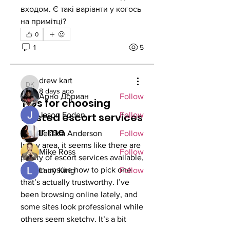
входом. Є такі варіанти у когось 
About
на примітці?
Welcome to the group! You can
0
connect with other members, ge
...
1
5
Read more
Members
drew kart
drew kart
8 days ago
Арно Дориан
Follow
Tips for choosing
trusted escort services
Jason Foden
Follow
near me
Jessica Anderson
Follow
In my area, it seems like there are 
Mike Ross
Follow
plenty of escort services available, 
but I’m unsure how to pick one 
Larry King
Follow
that’s actually trustworthy. I’ve 
See All Members (67)
been browsing online lately, and 
some sites look professional while 
others seem sketchy. It’s a bit 