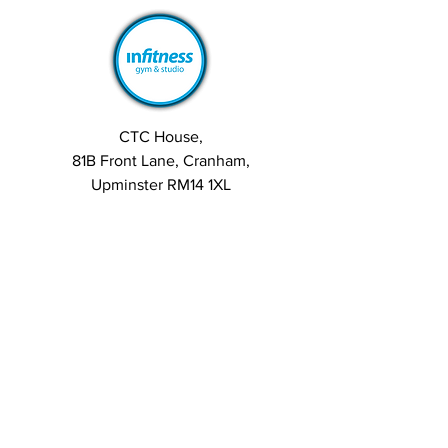
confusing, especially since I don’t 
have any past experiences to rely 
on. Does anyone have advice on 
what to look for when choosing 
trusted escort services nearby? 
Are there any particular signs or 
CTC House,
red flags to watch out for? Also, 
81B Front Lane, Cranham,
how do people usually verify that 
Upminster RM14 1XL
a service is reputable before 
making contact? I’d appreciate 
any insights from those who have 
been through this before.
0
1
14
Sem Jon
15 days ago
How can Pittsburgh