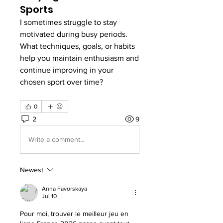
Sports
I sometimes struggle to stay 
motivated during busy periods. 
What techniques, goals, or habits 
help you maintain enthusiasm and 
continue improving in your 
chosen sport over time?
0
2
9
Write a comment...
Newest
Anna Favorskaya
Jul 10
Pour moi, trouver le meilleur jeu en 