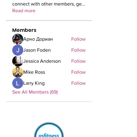
connect with other members, ge
...
Read more
Members
Арно Дориан
Follow
Jason Foden
Follow
Jessica Anderson
Follow
Mike Ross
Follow
Larry King
Follow
See All Members (69)