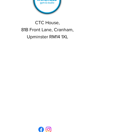
CTC House,
81B Front Lane, Cranham,
Upminster RM14 1XL