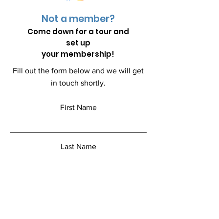
Not a member?
Come down for a
tour and
set up
your membership!
Fill out the form below and we will get
in touch shortly.
First Name
Last Name
Email